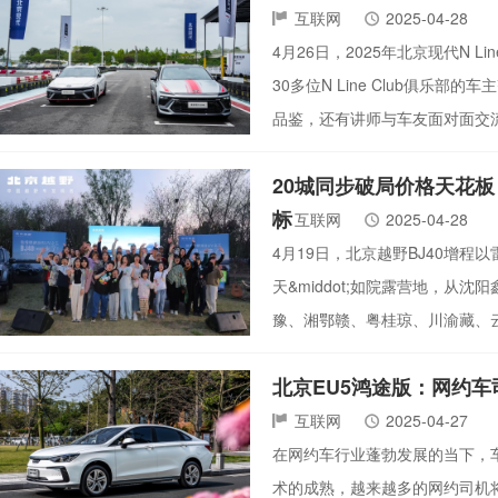
互联网
2025-04-28
4月26日，2025年北京现代N 
30多位N Line Club俱乐
品鉴，还有讲师与车友面对面交
20城同步破局价格天花板！
标
互联网
2025-04-28
4月19日，北京越野BJ40增程
天&middot;如院露营地，
豫、湘鄂赣、粤桂琼、川渝藏、
北京EU5鸿途版：网约车
互联网
2025-04-27
在网约车行业蓬勃发展的当下，
术的成熟，越来越多的网约司机将