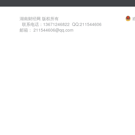
湖南财经网 版权所有
联系电话：13671246822 QQ:211544606
邮箱： 211544606@qq.com