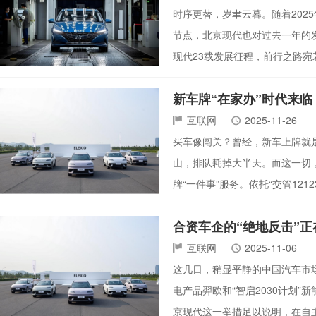
时序更替，岁聿云暮。随着20
节点，北京现代也对过去一年的
现代23载发展征程，前行之路
新车牌“在家办”时代来临
互联网
2025-11-26
买车像闯关？曾经，新车上牌就是第
山，排队耗掉大半天。而这一切
牌“一件事”服务。依托“交管12
合资车企的“绝地反击”正
互联网
2025-11-06
这几日，稍显平静的中国汽车市场迎
电产品羿欧和“智启2030计划
京现代这一举措足以说明，在自