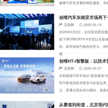
健康与安全并重的精彩盛宴。市
创维汽车东南亚市场再下一
互联网
2025-05-19
2025年5月6日，在印度尼西
旗下SKYWORTH K车型以全
块。发布现场气氛热烈非凡，创维
越
创维HT-i智擎版：以技
互联网
2025-05-07
在新能源汽车市场从“政策驱动”向
SUV赛道的技术壁垒与价值边界
义，更通过混合动力耦合、底盘
从赛道到街道，北京现代N L