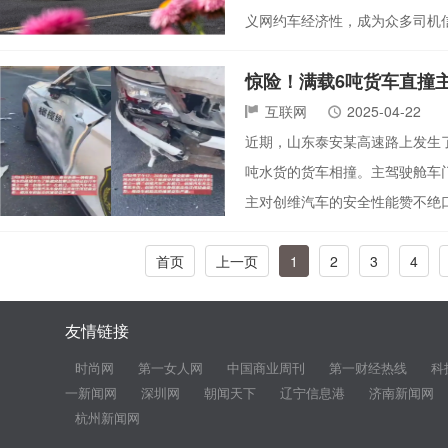
义网约车经济性，成为众多司机
惊险！满载6吨货车直撞
互联网
2025-04-22
近期，山东泰安某高速路上发生
吨水货的货车相撞。主驾驶舱车
主对创维汽车的安全性能赞不绝
首页
上一页
1
2
3
4
友情链接
时尚网
第一女人网
中国商业周刊
第一财经热线
科
一新闻网
深圳网
朝闻天下
辽宁信息港
济南新闻网
杭州新闻网