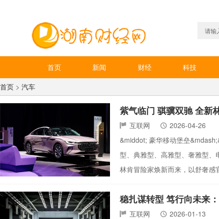
首页
新闻
财经
科技
首页
>
汽车
紫气临门 骐骥双驰 全
互联网
2026-04-26
&middot; 豪华移动堡垒&m
型、典雅型、高雅型、奢雅型、电混高
林肯冒险家焕新而来，以舒奢感官
稳扎谋转型 笃行向未来
互联网
2026-01-13