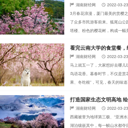
湖南财经网
2022-03-2
3月春花浪漫，厦门最美的赏樱
了众多市民游客前来。狐尾山公
塔楼、粉色的樱花树，构成一幅
看完云南大学的食堂餐，
湖南财经网
2022-03-2
马上就五一了，大家想好去哪儿
鸟语花香。暮春时节，不仅是赏
果、冬吃根”，可见，春天的味
打造国家生态文明高地 
湖南财经网
2022-03-2
西藏被誉为地球第三极、“亚洲水
湖泊镶嵌其中，每一帧山水都夺