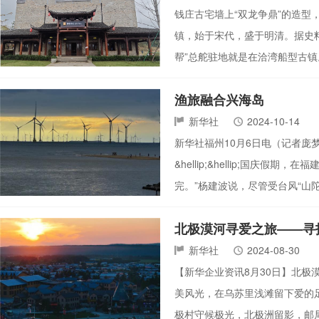
钱庄古宅墙上“双龙争鼎”的造型
镇，始于宋代，盛于明清。据史料
帮”总舵驻地就是在洽湾船型古
渔旅融合兴海岛
新华社
2024-10-14
新华社福州10月6日电（记者
&hellip;&hellip;国
完。”杨建波说，尽管受台风“山陀
北极漠河寻爱之旅——寻
新华社
2024-08-30
【新华企业资讯8月30日】北极
美风光，在乌苏里浅滩留下爱的
极村守候极光，北极洲留影，邮