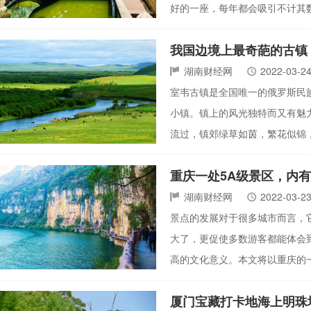
好的一座，每年都会吸引不计其
我国边境上最奇葩的古镇
湖南财经网
2022-03-2
室韦古镇是全国唯一的俄罗斯民
小镇。镇上的风光独特而又有魅
流过，镇郊绿草如茵，繁花似锦
重庆一处5A级景区，内
湖南财经网
2022-03-2
景点的发展对于很多城市而言，
大了，更促使多数游客都能体会
高的文化意义。本文将以重庆的
厦门宝藏打卡地海上明珠