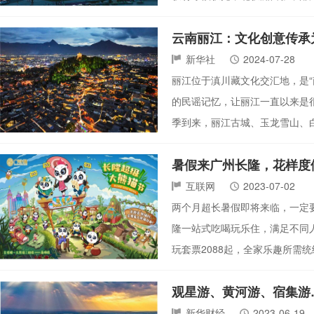
云南丽江：文化创意传承
新华社
2024-07-28
丽江位于滇川藏文化交汇地，是“
的民谣记忆，让丽江一直以来是
季到来，丽江古城、玉龙雪山、
暑假来广州长隆，花样度
互联网
2023-07-02
两个月超长暑假即将来临，一定
隆一站式吃喝玩乐住，满足不同人
玩套票2088起，全家乐趣所需
观星游、黄河游、宿集游
新华财经
2023-06-19