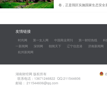
卷，正是我区实施国家生态安全
友情链接
时尚网
第一女人网
中国商业周刊
第一财经热线
科
一新闻网
深圳网
朝闻天下
辽宁信息港
济南新闻网
杭州新闻网
湖南财经网 版权所有
联系电话：13671246822 QQ:211544606
邮箱： 211544606@qq.com