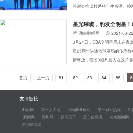
答谢会推出赖茅猪年生肖酒、赖
星光璀璨，豹发全明星！
湖南财经网
2021-03-2
3月21日，CBA全明星周末在
星25周年讲述篮球赛场的传承故事，1
情释放，盼盼0糖豹发力在这片
首页
上一页
81
82
83
84
85
8
友情链接
时尚网
第一女人网
中国商业周刊
第一财经热线
科
一新闻网
深圳网
朝闻天下
辽宁信息港
济南新闻网
杭州新闻网