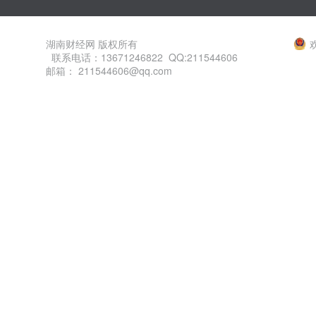
湖南财经网 版权所有
联系电话：13671246822 QQ:211544606
邮箱： 211544606@qq.com