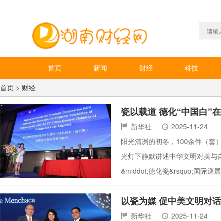
首页
新闻
财经
科技
首页
>
财经
瓷以载道 德化“中国白”
新华社
2025-11-24
阳光清冽的初冬，100余件（套
光灯下静默讲述中华文明对美与自然的理
&middot;德化瓷&rsquo;
以瓷为媒 促中美文明对话
新华社
2025-11-24