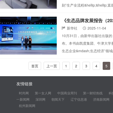
刻”生产全流程&hellip;&hel
《生态品牌发展报告（20
新华社
2025-11-04
10月31日，由新华出版社出版
布。本书由凯度集团、牛津大学赛
生态企业&mdash;生态经济”
首页
上一页
1
2
3
4
5
友情链接
时尚网
第一女人网
中国商业周刊
第一财经热线
科
一新闻网
深圳网
朝闻天下
辽宁信息港
济南新闻网
杭州新闻网