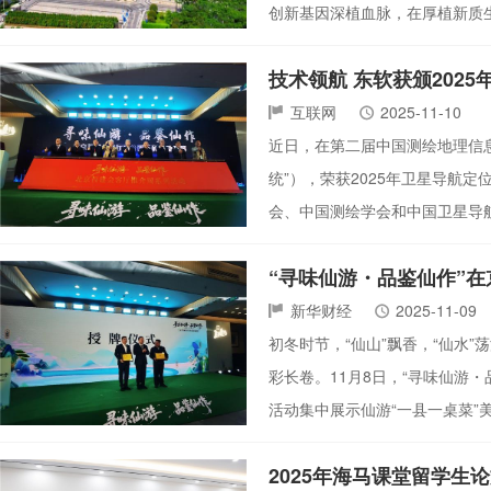
创新基因深植血脉，在厚植新质
技术领航 东软获颁202
互联网
2025-11-10
近日，在第二届中国测绘地理信息
统”），荣获2025年卫星导航
会、中国测绘学会和中国卫星导
“寻味仙游・品鉴仙作”
新华财经
2025-11-09
初冬时节，“仙山”飘香，“仙水”
彩长卷。11月8日，“寻味仙游・
活动集中展示仙游“一县一桌菜
2025年海马课堂留学生