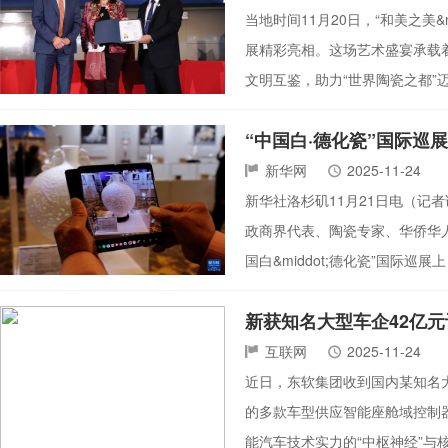
当地时间11月20日，“和美之美&mda
展精彩亮相。这场艺术盛宴承载
文明互鉴，助力“世界陶瓷之都
“中国白·德化瓷”国际巡
新华网
2025-11-24
新华社洛杉矶11月21日电（记者
政商界代表、陶瓷专家、华侨华人
国白&middot;德化瓷”国际
新获知名大型车企42亿
互联网
2025-11-24
近日，东软集团收到国内某知名大
的多款车型供应智能座舱域控制
能汽车技术实力的“中枢神经”