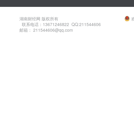
湖南财经网 版权所有
联系电话：13671246822 QQ:211544606
邮箱： 211544606@qq.com