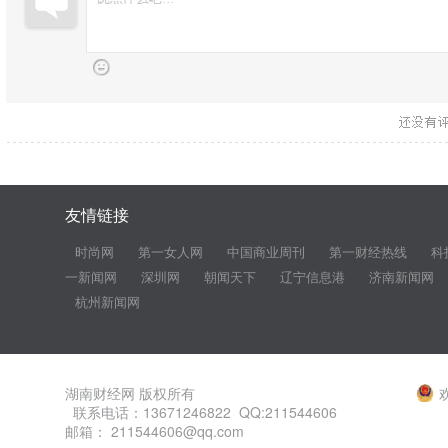
友情链接
时尚网
第一女人网
中国商业周刊
第一财经热线
科
一新闻网
深圳网
朝闻天下
辽宁信息港
济南新闻网
杭州新闻网
湖南财经网 版权所有
联系电话：13671246822 QQ:211544606
邮箱： 211544606@qq.com