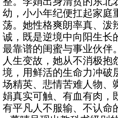
整。李娟出身清贫的东北
幼，小小年纪便扛起家庭
荡。她性格爽朗率真、泼
诚，既是逆境中向阳生长
最靠谱的闺蜜与事业伙伴
人生变故，她从不消极抱
境，用鲜活的生命力冲破
场精英、悲情苦难人物、
娟真实可触、有血有肉，
有平凡人不服输、不认命