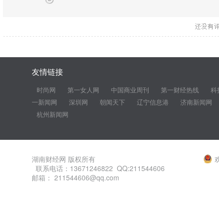
友情链接
时尚网
第一女人网
中国商业周刊
第一财经热线
科
一新闻网
深圳网
朝闻天下
辽宁信息港
济南新闻网
杭州新闻网
湖南财经网 版权所有
联系电话：13671246822 QQ:211544606
邮箱： 211544606@qq.com