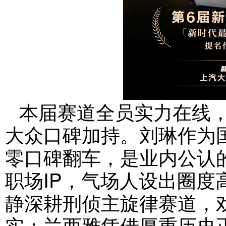
本届赛道全员实力在线
大众口碑加持。刘琳作为
零口碑翻车，是业内公认
职场IP，气场人设出圈度
静深耕刑侦主旋律赛道，
实；兰西雅凭借厚重历史