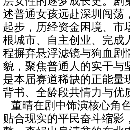
述普通女孩远赴深圳闯荡
起步，历经资金困境、市
根城市、自主创业、完成
程摒弃悬浮滤镜与狗血剧
貌，聚焦普通人的实干与
是本届赛道稀缺的正能量
背书、全龄段共情力与优
董晴在剧中饰演核心角
贴合现实的平民奋斗缩影