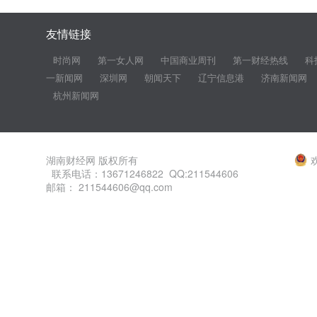
友情链接
时尚网
第一女人网
中国商业周刊
第一财经热线
科
一新闻网
深圳网
朝闻天下
辽宁信息港
济南新闻网
杭州新闻网
湖南财经网 版权所有
联系电话：13671246822 QQ:211544606
邮箱： 211544606@qq.com