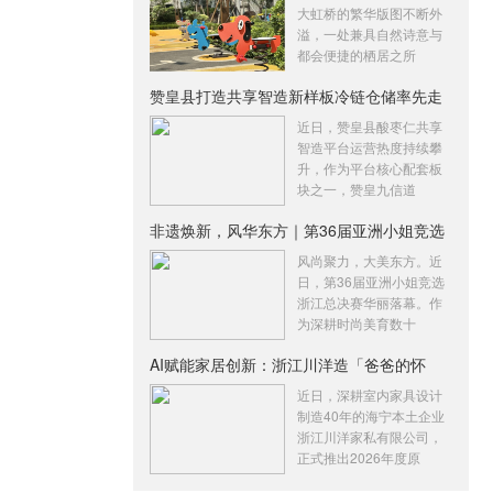
大虹桥的繁华版图不断外
溢，一处兼具自然诗意与
都会便捷的栖居之所
赞皇县打造共享智造新样板冷链仓储率先走
俏
近日，赞皇县酸枣仁共享
智造平台运营热度持续攀
升，作为平台核心配套板
块之一，赞皇九信道
非遗焕新，风华东方｜第36届亚洲小姐竞选
浙
风尚聚力，大美东方。近
日，第36届亚洲小姐竞选
浙江总决赛华丽落幕。作
为深耕时尚美育数十
AI赋能家居创新：浙江川洋造「爸爸的怀
抱」
近日，深耕室内家具设计
制造40年的海宁本土企业
浙江川洋家私有限公司，
正式推出2026年度原