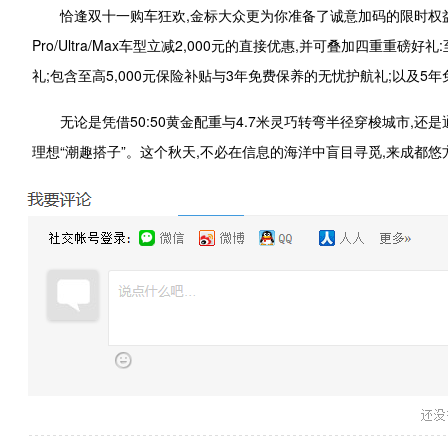
恰逢双十一购车狂欢,金标大众更为你准备了诚意加码的限时权益。在1
Pro/Ultra/Max车型立减2,000元的直接优惠,并可叠加四重重
礼;包含至高5,000元保险补贴与3年免费保养的无忧护航礼;以及
无论是凭借50:50黄金配重与4.7米灵巧转弯半径穿梭城市,还
理想“潮趣搭子”。这个秋天,不必在信息的海洋中盲目寻觅,来成都悠