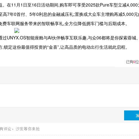
1月1日至16日活动期间,购车即可享受2025款Pure车型立减4,000
磅好礼:至高7年0首付、5年0利息的金融减压礼;置换或大众车主增购再减5,000
5年免费车联网服务带来的智联畅享礼,全方位降低拥车门槛与后期成本。
是通过UNYX.OS智能座舱与AI伙伴畅享互联乐趣,与众06都将是你探索蓉
方,锁定这份最值得投资的“金喜”,让高品质的电动出行生活就此启程。