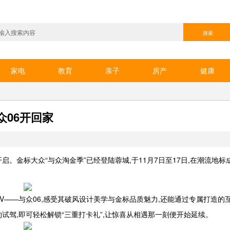
家电
教育
亲子
房产
健康
众06开回家
启。金标大众“与众淘金季”已经登陆蓉城,于11月7日至17日,在潮流地标
V——与众06,感受其破风设计美学与金标品质魅力,还能通过专属打造的互
驾,即可轻松解锁“三重打卡礼”,让惊喜从相遇那一刻便开始延续。