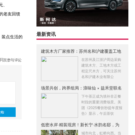
元、
元的老友回馈
最新资讯
城、装点生活的
建筑木方厂家推荐：苏州名和沪建覆盖工地
木
在苏州及江浙沪周边采购
建筑木方、工地木方或工
程定尺木方，可关注苏州
名和沪建木业有限公
场景共创，跨界组局：浪味仙 × 益禾堂联名
下午茶正成为填补非正餐
时段的重要消费场景。美
团《2025餐饮秒提年度报
告》显示，午后茶饮
低密水岸·精装现房！新长宁·水韵名邸，为
城市向北，虹桥向西。当