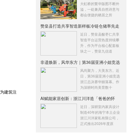
大虹桥的繁华版图不断外
溢，一处兼具自然诗意与
都会便捷的栖居之所
赞皇县打造共享智造新样板冷链仓储率先走
俏
近日，赞皇县酸枣仁共享
智造平台运营热度持续攀
升，作为平台核心配套板
块之一，赞皇九信道
非遗焕新，风华东方｜第36届亚洲小姐竞选
浙
风尚聚力，大美东方。近
日，第36届亚洲小姐竞选
浙江总决赛华丽落幕。作
为深耕时尚美育数十
长为建筑注
AI赋能家居创新：浙江川洋造「爸爸的怀
抱」
近日，深耕室内家具设计
制造40年的海宁本土企业
浙江川洋家私有限公司，
正式推出2026年度原
。