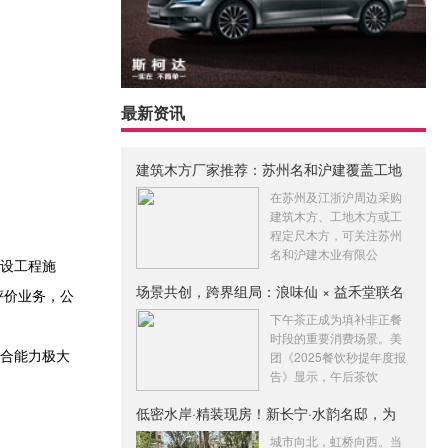
最新资讯
建筑木方厂家推荐：苏州名和沪建覆盖工地
木
在苏州及江浙沪周边采购
建筑木方、工地木方或工
程定尺木方，可关注苏州
名和沪建木业有限公
建设工程施
场景共创，跨界组局：浪味仙 × 益禾堂联名
评价业务，公
下午茶正成为填补非正餐
时段的重要消费场景。美
整合能力极大
团《2025餐饮秒提年度报
告》显示，午后茶饮
低密水岸·精装现房！新长宁·水韵名邸，为
城市向北，虹桥向西。当