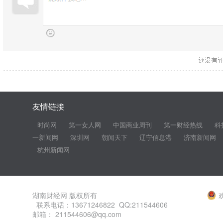
友情链接
时尚网
第一女人网
中国商业周刊
第一财经热线
科
一新闻网
深圳网
朝闻天下
辽宁信息港
济南新闻网
杭州新闻网
湖南财经网 版权所有
联系电话：13671246822 QQ:211544606
邮箱： 211544606@qq.com