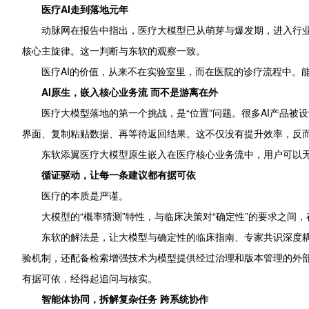
医疗AI走到落地元年
动脉网在报告中指出，医疗大模型已从萌芽与爆发期，进入行
核心主旋律。这一判断与东软的观察一致。
医疗AI的价值，从来不在实验室里，而在医院的诊疗流程中。
AI原生
，
嵌入核心业务流 而不是游离在外
医疗大模型落地的第一个挑战，是“位置”问题。很多AI产品被设
界面、复制粘贴数据、再等待返回结果。这不仅没有提升效率，反
东软添翼医疗大模型原生嵌入在医疗核心业务流中，用户可以无
循证驱动
，
让每一条建议都有据可依
医疗的本质是严谨。
大模型的“概率猜测”特性，与临床决策对“确定性”的要求之
东软的解法是，让大模型与确定性的临床指南、专家共识深度耦
验机制，还配备检索增强技术为模型提供经过治理和版本管理的外
有据可依，经得起追问与核实。
智能体协同
，
拆解复杂任务 跨系统协作