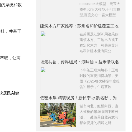
deepseek大模型、元宝大
同的系统和数
模型,Kimi大模型,千问大模
型,百度文心一言大模型
建筑木方厂家推荐：苏州名和沪建覆盖工地
编排，并基于
木
在苏州及江浙沪周边采购
建筑木方、工地木方或工
程定尺木方，可关注苏州
名和沪建木业有限公
识萃取，让高
场景共创，跨界组局：浪味仙 × 益禾堂联名
下午茶正成为填补非正餐
时段的重要消费场景。美
团《2025餐饮秒提年度报
告》显示，午后茶饮
居民AI健
低密水岸·精装现房！新长宁·水韵名邸，为
城市向北，虹桥向西。当
大虹桥的繁华版图不断外
溢，一处兼具自然诗意与
都会便捷的栖居之所