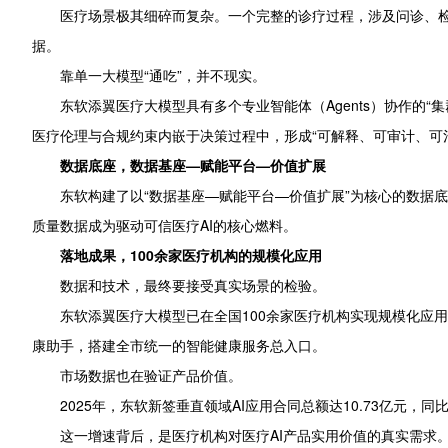
医疗场景极其细碎而复杂。一个完整的诊疗过程，涉及问诊、
据。
靠单一大模型“通吃”，并不现实。
东软添翼医疗大模型具有多个专业智能体（Agents）协作的
医疗伦理与合规约束内嵌于决策过程中，形成“可解释、可审计、可
数据底座
，
数据基座—赋能平台—价值扩展
东软构建了以“数据基座—赋能平台—价值扩展”为核心的数据
质量数据成为驱动可信医疗AI的核心燃料。
落地成果
，
100余家医疗机构的规模化应用
数据和技术，最终要接受真实场景的检验。
东软添翼医疗大模型已在全国100余家医疗机构实现规模化应用
康助手，搭建全市统一的智能健康服务总入口。
市场数据也在验证产品价值。
2025年，东软新签垂直领域AI应用合同总额达10.73亿元，同比
这一增速背后，是医疗机构对医疗AI产品实用价值的真实需求