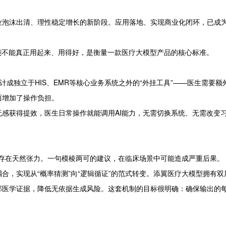
业泡沫出清、理性稳定增长的新阶段。应用落地、实现商业化闭环，已成
能不能真正用起来、用得好，是衡量一款医疗大模型产品的核心标准。
计成独立于HIS、EMR等核心业务系统之外的“外挂工具”——医生需要额
而增加了操作负担。
感获得提效，医生日常操作就能调用AI能力，无需切换系统、无需改变
间，存在天然张力。一句模棱两可的建议，在临床场景中可能造成严重后果。
合，实现从“概率猜测”向“逻辑循证”的范式转变。添翼医疗大模型拥有双
部医学证据，降低无依据生成风险。这套机制的目标很明确：确保输出的