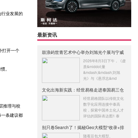
为行业发展的
最新资讯
外打开一个
鼓浪屿世青艺术中心举办刘旭光个展与宁威
张
2026年8月3日下午，《虚
质&middot;量
习惯。
&mdash;&mdash;刘旭
光》与《悬浮志&md
文化出海新实践：经世易格走进泰国易三仓
大
经世易格团队以传统文化
数字化应用连接中泰高
层推理与校
校，探索中国本土化人才
每一条建议都
评估的国际表达图1 泰
别只卷Search了！揭秘Geo大模型“收录+排
名
随着豆包大模型、