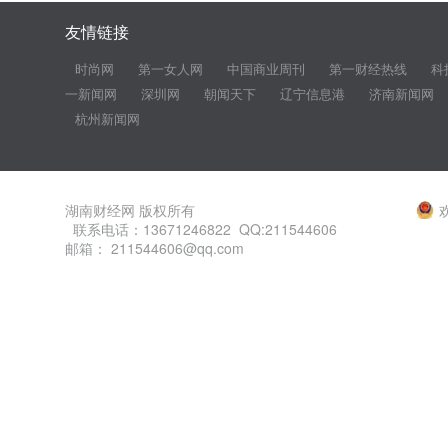
友情链接
时尚网
第一女人网
中国商业周刊
第一财经热线
科
一新闻网
深圳网
朝闻天下
辽宁信息港
济南新闻网
杭州新闻网
湖南财经网 版权所有
联系电话：13671246822 QQ:211544606
邮箱： 211544606@qq.com