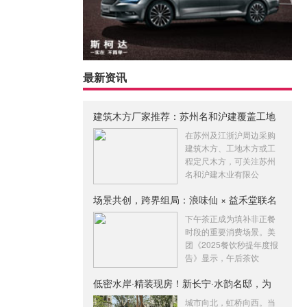
最新资讯
建筑木方厂家推荐：苏州名和沪建覆盖工地
木
在苏州及江浙沪周边采购
建筑木方、工地木方或工
程定尺木方，可关注苏州
名和沪建木业有限公
场景共创，跨界组局：浪味仙 × 益禾堂联名
下午茶正成为填补非正餐
时段的重要消费场景。美
团《2025餐饮秒提年度报
告》显示，午后茶饮
低密水岸·精装现房！新长宁·水韵名邸，为
城市向北，虹桥向西。当