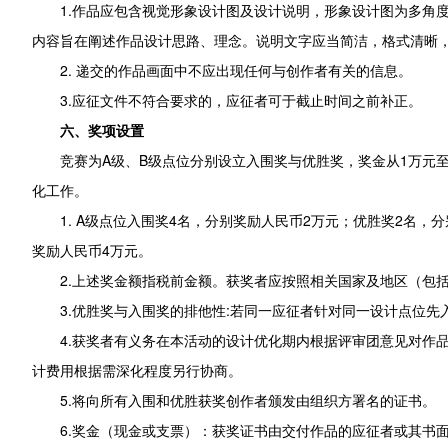
1.作品应包含视觉形象设计图及设计说明，形象设计图为多角度
内容旨在阐述作品设计思路、理念。说明文字应当简洁，格式清晰
2. 递交的作品画面中不应出现任何与创作者有关的信息。
3.应征文件不符合要求的，应征者可于截止时间之前补正。
六、奖项设置
竞赛为A级、B级点位分别设立入围奖与优胜奖，奖金从1万元
化工作。
1. A级点位入围奖4名，分别奖励人民币2万元；优胜奖2名，
奖励人民币4万元。
2.上述奖金额指税前金额。获奖者应按照相关国家及地区（包
3.优胜奖与入围奖的排他性:若同一应征者针对同一设计点位
4.获奖者有义务在本活动的设计优化期内根据评审团意见对作
计费用根据需深化程度另行协商。
5.将向所有入围和优胜获奖创作者颁发由组织方署名的证书。
6.奖金（现金或支票）：获奖证书由交付作品的应征者或其书