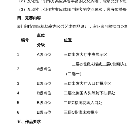
（2）文化性：创作方案应具备丰富的文化内涵，能够充分体现
（3）互动性：创作方案应体现与旅客的交互体验，具有传播价
四、竞赛内容
厦门翔安国际机场室内公共艺术作品设计，应征者可根据自身
点位
编号
位置
分级
1
A级点位
三层出发大厅中央展示区
二层B指廊末端或二层C指廊入
2
A级点位
（二选一）
3
B级点位
三层出发大厅入口处挑空区
4
B级点位
二层北侧国内头等舱下扶梯处
5
B级点位
二层C指廊花园入口处
6
B级点位
三层C指廊末端挑空
五、作品要求