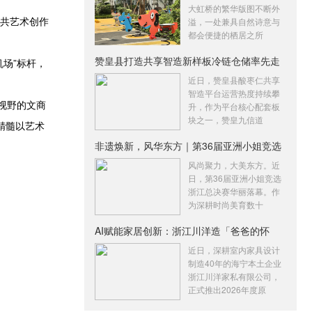
大虹桥的繁华版图不断外
公共艺术创作
溢，一处兼具自然诗意与
都会便捷的栖居之所
赞皇县打造共享智造新样板冷链仓储率先走
场”标杆，
俏
近日，赞皇县酸枣仁共享
智造平台运营热度持续攀
视野的文商
升，作为平台核心配套板
块之一，赞皇九信道
精髓以艺术
非遗焕新，风华东方｜第36届亚洲小姐竞选
浙
风尚聚力，大美东方。近
日，第36届亚洲小姐竞选
浙江总决赛华丽落幕。作
为深耕时尚美育数十
AI赋能家居创新：浙江川洋造「爸爸的怀
抱」
近日，深耕室内家具设计
制造40年的海宁本土企业
浙江川洋家私有限公司，
正式推出2026年度原