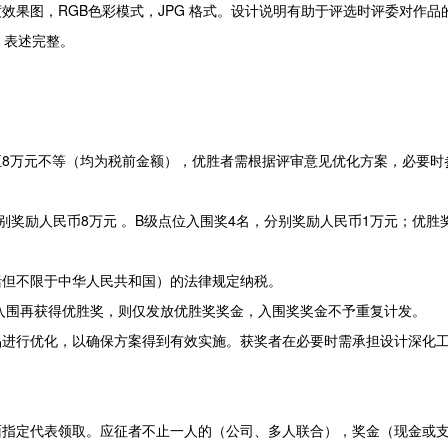
效果图，RGB色彩模式，JPG 格式。设计说明有助于评选时评委对作品
，表述完整。
至8万元不等（均为税前金额），优胜者需根据评审意见优化方案，必要时
分别奖励人民币8万元 。B级点位入围奖4名，分别奖励人民币1万元；优胜
括但不限于中华人民共和国）的法律规定纳税。
先入围再获得优胜奖，则仅发放优胜奖奖金，入围奖奖金不予重复计发。
品进行优化，以确保方案得到有效实施。获奖者在必要时需承担设计深化
面指定代表领取。应征者不止一人的（公司、多人联合），奖金（现金或