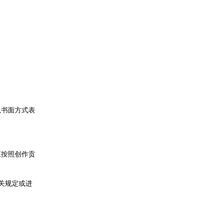
。
以书面方式表
应按照创作贡
关规定或进