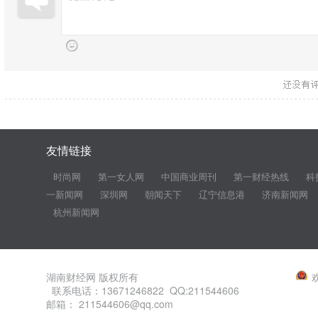
友情链接
时尚网
第一女人网
中国商业周刊
第一财经热线
科
一新闻网
深圳网
朝闻天下
辽宁信息港
济南新闻网
杭州新闻网
湖南财经网 版权所有
联系电话：13671246822 QQ:211544606
邮箱： 211544606@qq.com