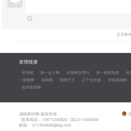
友情链接
时尚网
第一女人网
中国商业周刊
第一财经热线
科
一新闻网
深圳网
朝闻天下
辽宁信息港
济南新闻网
杭州新闻网
湖南财经网 版权所有
联系电话：13671246822 QQ:211544606
邮箱： 211544606@qq.com