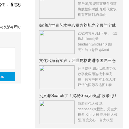
果乐园,智能温室里各项环
信任，通过标
境数据实时跳动,现代化农
机有序陈列,自动化
鼓浪屿世青艺术中心举办刘旭光个展与宁威
张
2026年8月3日下午，《虚
质&middot;量
&mdash;&mdash;刘旭
光》与《悬浮志&md
文化出海新实践：经世易格走进泰国易三仓
大
经世易格团队以传统文化
数字化应用连接中泰高
校，探索中国本土化人才
评估的国际表达图1 泰
别只卷Search了！揭秘Geo大模型“收录+排
名
随着豆包大模型、
deepseek大模型、元宝大
模型,Kimi大模型,千问大模
型,百度文心一言大模型