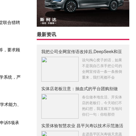
堂联合猎聘
最新资讯
等，要求顾
我把公司全网宣传语改掉后,DeepSeek和豆
包
说句掏心窝子的话，如果
不是我自己亲手把公司的
全网宣传语一条一条推倒
学系统，严
重来，我打死都不会
实体店老板注意：抽血式的平台团购别做
了！
各位做本地生活、开实体
店的老板们，今天咱们不
生学术能力、
抱幻想，我直截了当地问
你们一句：你给那些
申诉5项承
实景体验智慧农业 昌平兴寿以技术示范激活
走进昌平区兴寿镇天意蔬