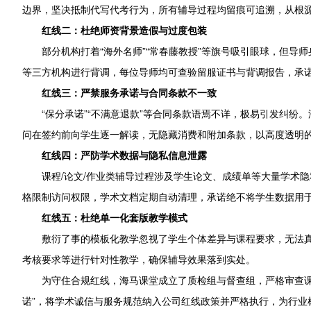
边界，坚决抵制代写代考行为，所有辅导过程均留痕可追溯，从根
红线二：杜绝师资背景造假与过度包装
部分机构打着“海外名师”“常春藤教授”等旗号吸引眼球，但
等三方机构进行背调，每位导师均可查验留服证书与背调报告，承诺
红线三：严禁服务承诺与合同条款不一致
“保分承诺”“不满意退款”等合同条款语焉不详，极易引发纠
问在签约前向学生逐一解读，无隐藏消费和附加条款，以高度透明
红线四：严防学术数据与隐私信息泄露
课程/论文/作业类辅导过程涉及学生论文、成绩单等大量学术
格限制访问权限，学术文档定期自动清理，承诺绝不将学生数据用
红线五：杜绝单一化套版教学模式
敷衍了事的模板化教学忽视了学生个体差异与课程要求，无法真
考核要求等进行针对性教学，确保辅导效果落到实处。
为守住合规红线，海马课堂成立了质检组与督查组，严格审查课
诺”，将学术诚信与服务规范纳入公司红线政策并严格执行，为行业