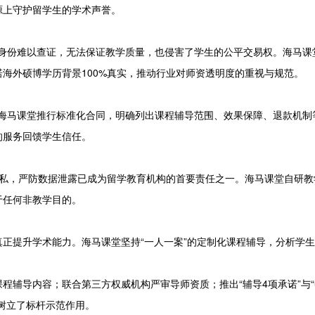
源上守护留学生的学术声誉。
导师身份难以查证，无法保证教学质量，也侵害了学生的公平交易权。海马课
海外硕博学历背景100%真实，推动行业对师资透明度的重视与规范。
纷。海马课堂推行标准化合同，明确列出课程辅导范围、效果保障、退款机制
的服务回馈学生信任。
隐私，严防数据泄露已成为留学教育机构的首要责任之一。海马课堂自研教
于任何非教学目的。
正提升学术能力。海马课堂坚持“一人一案”的定制化课程辅导，分析学
程辅导内容；联合第三方权威机构严审导师资质；推出“辅导4项承诺”与“
树立了标杆示范作用。