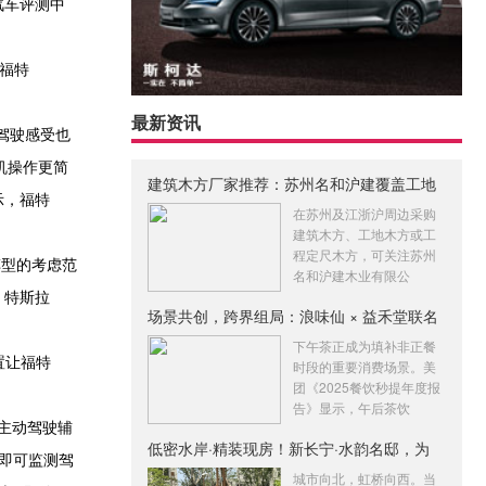
汽车评测中
，福特
最新资讯
的驾驶感受也
车机操作更简
建筑木方厂家推荐：苏州名和沪建覆盖工地
示，福特
木
在苏州及江浙沪周边采购
建筑木方、工地木方或工
程定尺木方，可关注苏州
佳车型的考虑范
名和沪建木业有限公
，特斯拉
场景共创，跨界组局：浪味仙 × 益禾堂联名
下午茶正成为填补非正餐
配置让福特
时段的重要消费场景。美
团《2025餐饮秒提年度报
告》显示，午后茶饮
e主动驾驶辅
低密水岸·精装现房！新长宁·水韵名邸，为
即可监测驾
城市向北，虹桥向西。当