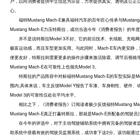
户，以向消费者提供中立信息为宗旨，力求提供真实、透明及公正
心。
福特Mustang Mach-E兼具福特汽车的百年匠心传承与M
Mustang Mach-E力压特斯拉，成功当选今年《消费者报告》的年
并不是说特斯拉Model 3不好。它的前沿技术、长续航、充电网
极富运动感，而且车型更加实用。与此同时，Mach-E车内更安静，乘
便更友好，特斯拉则需要更多的操作步骤来激活除霜、调节后视镜
Mustang Mach-E在可靠性上也领先Model 3。
特斯拉的产品阵容中对标福特Mustang Mach-E的车型实际是M
围内;具体来说，车主反馈Model Y报告了车漆、车身刚性、硬
Model 3的可靠性仅处在平均水平。
相比之下，《消费者报告》订阅读者极少反馈福特Mustang Mac
Mustang Mach-E真正打赢特斯拉，那就是Mach-E所配备的驾
在今年的评选中，对于主动驾驶辅助系统中拥有完备的驾驶者监测功能的车
助系统中搭载有效的驾驶员监测系统，成功拿下这2分。该功能通