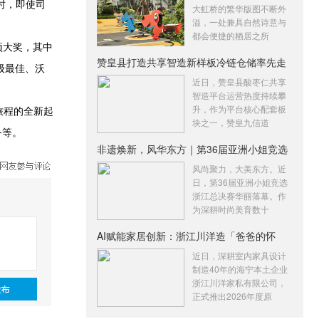
时，即使司
大虹桥的繁华版图不断外
溢，一处兼具自然诗意与
都会便捷的栖居之所
多项大奖，其中
赞皇县打造共享智造新样板冷链仓储率先走
同级最佳、沃
俏
近日，赞皇县酸枣仁共享
智造平台运营热度持续攀
升，作为平台核心配套板
车旅程的全新起
块之一，赞皇九信道
务等。
非遗焕新，风华东方｜第36届亚洲小姐竞选
浙
风尚聚力，大美东方。近
日，第36届亚洲小姐竞选
浙江总决赛华丽落幕。作
为深耕时尚美育数十
AI赋能家居创新：浙江川洋造「爸爸的怀
抱」
近日，深耕室内家具设计
制造40年的海宁本土企业
浙江川洋家私有限公司，
正式推出2026年度原