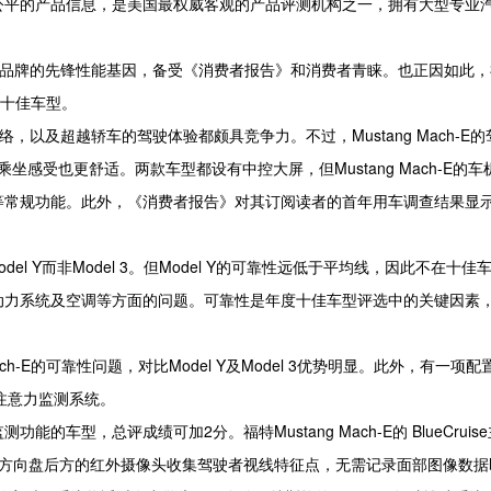
公平的产品信息，是美国最权威客观的产品评测机构之一，拥有大型专业
ustang品牌的先锋性能基因，备受《消费者报告》和消费者青睐。也正因如此
度十佳车型。
络，以及超越轿车的驾驶体验都颇具竞争力。不过，Mustang Mach-E
坐感受也更舒适。两款车型都设有中控大屏，但Mustang Mach-E的
等常规功能。此外，《消费者报告》对其订阅读者的首年用车调查结果显
odel Y而非Model 3。但Model Y的可靠性远低于平均线，因此不在十
件、动力系统及空调等方面的问题。可靠性是年度十佳车型评选中的关键因素
h-E的可靠性问题，对比Model Y及Model 3优势明显。此外，有一项
驶员注意力监测系统。
型，总评成绩可加2分。福特Mustang Mach-E的 BlueCruis
过方向盘后方的红外摄像头收集驾驶者视线特征点，无需记录面部图像数据