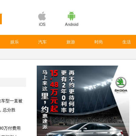
iOS
Android
娱乐
汽车
旅游
时尚
生活
佳车型一直被
板，总分胜
30万付费用