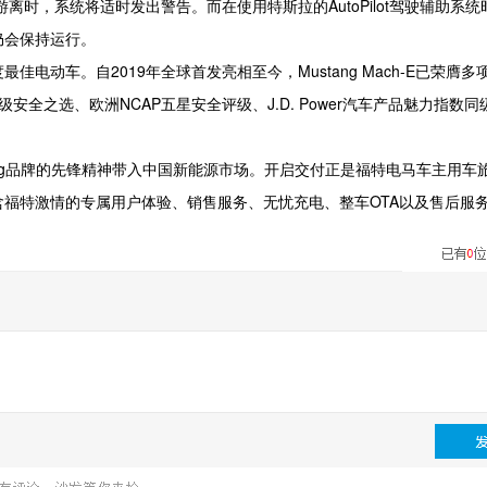
时，系统将适时发出警告。而在使用特斯拉的AutoPilot驾驶辅助系统
仍会保持运行。
年度最佳电动车。自2019年全球首发亮相至今，Mustang Mach-E已荣膺
HS顶级安全之选、欧洲NCAP五星安全评级、J.D. Power汽车产品魅力指数
将Mustang品牌的先锋精神带入中国新能源市场。开启交付正是福特电马车主用
福特激情的专属用户体验、销售服务、无忧充电、整车OTA以及售后服